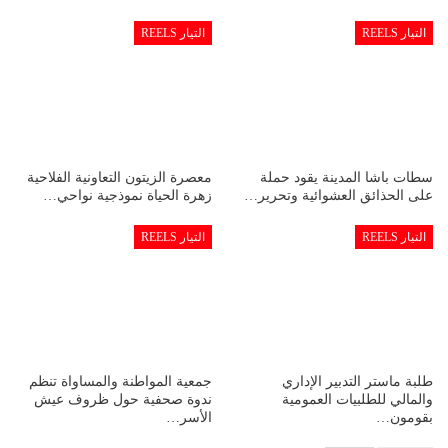
التيار REELS
التيار REELS
سطات باشا المدينة يقود حملة
معصرة الزيتون التعاونية الفلاحية
على الحذائق العشوائية وتحرير…
زهرة الحياة نموذجية نواحي…
التيار REELS
التيار REELS
طلبة ماستر التدبير الإداري
جمعية المواطنة والمساواة تنظم
والمالي للطلبيات العمومية
ندوة صحفية حول ظروف عيش
بقومون…
الأسر…