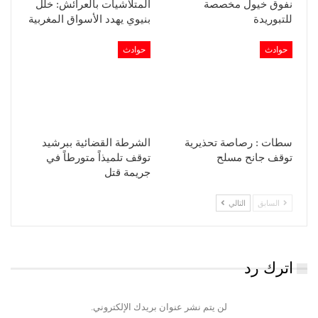
نفوق خيول مخصصة
المتلاشيات بالعرائش: خلل
للتبوريدة
بنيوي يهدد الأسواق المغربية
حوادث
حوادث
سطات : رصاصة تحذيرية
الشرطة القضائية ببرشيد
توقف جانح مسلح
توقف تلميذاً متورطاً في
جريمة قتل
السابق
التالي
اترك رد
لن يتم نشر عنوان بريدك الإلكتروني.