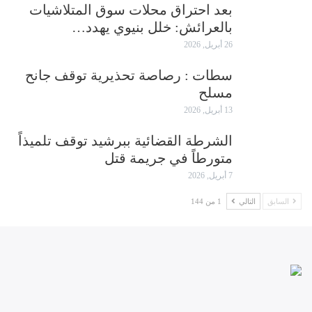
بعد احتراق محلات سوق المتلاشيات
بالعرائش: خلل بنيوي يهدد…
26 أبريل, 2026
سطات : رصاصة تحذيرية توقف جانح
مسلح
13 أبريل, 2026
الشرطة القضائية ببرشيد توقف تلميذاً
متورطاً في جريمة قتل
7 أبريل, 2026
السابق
التالي
1 من 144