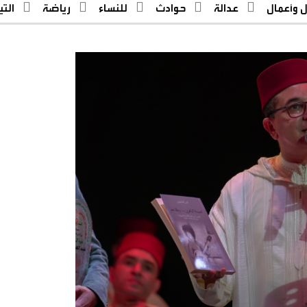
ل وأعمال
عدالة
حوادث
للنساء
رياضة
التيار