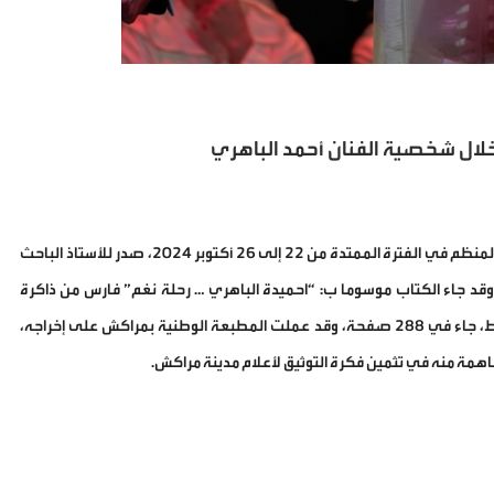
 خلال شخصية الفنان أحمد الباهري
خلال تنظيم فعاليات الدورة التاسعة لمهرجان الملحون والأغنية الوطنية المنظم في الفترة الممتدة من 22 إلى 26 أكتوبر 2024، صدر للأستاذ الباحث
 وقد جاء الكتاب موسوما ب: “احميدة الباهري … رحلة نغم” فارس من ذاكرة
الأغنية الغيوانية – سيرة فنية 1972 – 2016 ، الكتاب من القطع المتوسط، جاء في 288 صفحة، وقد عملت المطبعة الوطنية بمراكش على إخراجه،
همة منه في تثمين فكرة التوثيق لأعلام مدينة مراكش.