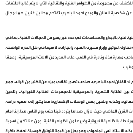
للكشف عن مجموعة من الظواهر الفنية والثقافية التي لا يتم غالبا الالتفات
اب عن شخصية الفنان والمبدع أحمد الباهري تقتحم مجالين غنيين هما: مجال
ية غنية بالإبداع والمساهمات في عدد غير يسير من المجالات الفنية، بما في
حاولة لتوثيق وإبراز مسيرته الفنية وإنجازاته، لا سيما في ظل الندرة الواضحة
احب مهارة فذة ونادرة في اللعب على العديد من الآلات الموسيقية، وعمقًا
لمغرب.
ترجَم له الفنان أحمد الباهري، صاحب تصور ثقافي ميزه عن الكثير من أقرانه، جمع
بين الكتابة الشعرية والموسيقية للمجموعات الغنائية الغيوانية، وتلحين
ية، وكتابة وتلحين بعض الوصلات الإشهارية؛ مما يشير إلى أهمية دراسة
لقرن الماضي حيث لا زال صداها يتردد فينا حتى يوم الناس هذا. إننا أمام
رتبطة بالظاهرة الغيوانية وغيرها من الظواهر الفنية، ومن هنا تكمن أهمية
 بذله الأستاذ أنس الملحوني وهو يعزز من قيمة التوثيق كوسيلة لحفظ ذاكرة