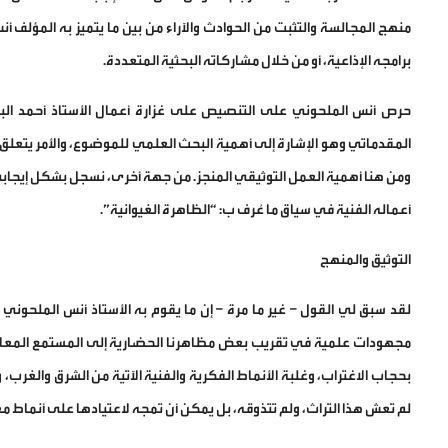
منهج المجالسة والتثبت من الحوادث والآراء من بين ما يتميز به المؤل
برامجه الإذاعية، أو من خلال مشاركاته البحثية المتعددة.
حرص أنس الملحوني على التنصيص على غزارة أعمال الأستاذ أحمد ال
المقدماتي وهو الإشارة إلى أهمية البحث العلمي للموضوع، والأمر يتعل
ومن هنا أهمية العمل التوثيقي المنجز. من جهة أخرى، نسجل بشكل إيجاب
أعماله الفنية في سياق ما عُرف ب: “الظاهرة الغيوانية”.
التوثيق والمنهج
لقد سبق لي القول – غير ما مرة – إن ما يقوم به الأستاذ أنس الملحوني
مجهودات علمية في تقريب بعض مظاهرنا الحضارية إلى المستمع المعاصر،
بحجاب الاغتراب، وغلبة الأنماط الفكرية والفنية الآتية من الشرق والغرب،
لم تعش هذا التراث، ولم تتذوقه، بل يمكن أن تمجه لاعتيادها على أنماط مغ