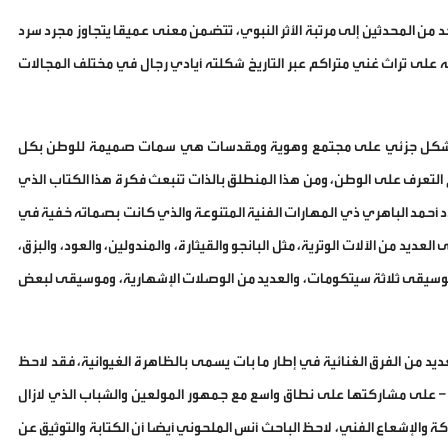
حد من المحدثين إلى مرتبة الأثر النبوي، تتضمن معنى عميقا يتجاوز مجرد سرد
يه على تراث غني متراكم عبر التاريخ شكلته أيادي رجال في مختلف المجالات
عرف بشكل جزئي على مجتمع وهوية ومقدسات هي سمات صميمة للوطن بكل
تعرف على الوطن، ومن هذا المنطلق بالذات تنبعث فكرة هذا الكتاب الذي
عدد أحمد الباهري ذي المهارات الفنية المتنوعة والذي كانت بصماته خفية في
لعديد من الآلات الوترية، مثل البانجو والقيثارة، والمندولين، والعود، والبزق،
ج موسيقى ثلاثة سيتكومات، والعديد من الوصلات الإشهارية، وموسيقى لبعض
ديد من الفرق الغنائية في إطار ما بات يسمى بالظاهرة الغيوانية، فقد لاحظ
يا – على مشاركتها على نطاق واسع مع جمهور المولعين والشباب الذي لازال
 والإشعاع الفني، لاحظ الباحث أنس الملحوني أيضا أن الكتابة والتوثيق عن