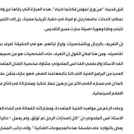
قيل قديما: “من ورخ لمؤمن فكأنما أحياه”، هذه العبارة التي رقاها غير وا
نمطي لأحداث عاشها رجل أو امرأة في حقبة تاريخية معينة، بل إلى التنب
لتبني وطنا وهوية أصيلة سارت مسير التقديس.
إن التعريف بالرجال وبالشخصيات وإبراز تراثهم، هو في الحقيقة ت
تفاصيله، ومن هنا أمكن القول إن التعرف على الشخصيات هو من صميم ال
ألفه الأستاذ والإعلامي الفذ أنس الملحوني، متناولا شخصية الفنان المت
العديد من البرامج الفنية التي كنا نتابعها منذ الصغر، فهو عازف متقن على ا
كما أن في مساره الفني أكثر من أربعين عملا غنائيا، ومشاركة في إنتا
الأفلام السينمائية.
وعلى الرغم من مواهبه الفنية المتعددة، ومشاركته الفعالة في إنشاء الع
الأستاذ أنس الملحوني أن “كل إصدارات الرجل لم تُوثق، ولم يعمل – حال
يعض بالنواجذ على فلسفة هذه المجموعات الغنائية”. وإلى جانب المشاركة