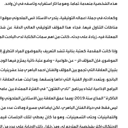
هذه الشخصية منعدمة تماما، وهو ما أثار استغرابه وتأسفه في آن واحد.
وكعادته في جملة أعماله التوثيقية، يتحرى الأستاذ أنس الملحوني موقع 
مناطات التناول فيها، فجاء هذا المؤَلف التوثيقي العالي الدقة عن 
المعلنة فيه، زيادة على جِدته، كانت من أهم سمات الكتابة لدى الباحث ا
وإذا كانت المقدمة كعتبة بنائية تنشد التعريف بالموضوع المراد التطرق إ
الموضوع، فإن المؤلِّف آثر – عن طواعية – وضع عتبة ذاتية يمتزج فيها الوجد
بتبيان العلاقة التي تجمع بين المؤلِّف والفنان أحمد الباهري منذ عشرينيا
البانجو، وبتعدد الأدوار الفنية التي أداها ونسقها، وما لبثت هذه العل
الذَّاكِرَة” المذاع سنة 2019؛ ومما عمق العلاقة بين ال
ليس فقط في حياة الفنان الباهري، لكن أيضا في مسيرة ومآلات عدد من ا
والثمانينيات وحتى التسعينيات، وهو ما كان يعطي لتلك الجلسات قيمتها
الاحتكاك أكثر بشخصية المتَرجم له، ومن خلال ذلك الإجابة على عدد من 