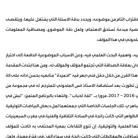
الاقتراب التام من موضوعه، ويحدد بدقة الأسئلة التي يشتغل عليها، ويتقصى
شخصية مبدعة تستحق الاهتمام؛ ولعل دقة الموضوع، ومصداقية المعلومات
لملحوني في هذا المؤلف.
ليه، وأهمية البحث العلمي فيه، وعن الأسباب الموضوعية الدافعة إلى اختيار
ان بعلاقة الصداقة التي تجتمع المؤلِّف والمؤلَّف له، ومن هنا ابتدأت المقدمة
ت هذا القرن من خلال حفل فني أبهر فيه “احميدة” متابعيه بحسن أدائه على آلة
اقة أن تطورت بعد استضافة الأستاذ أنس الملحوني للمترجَم له في مجموعة من
البرامج الإذاعية ابتداء ببرنامج “نَادِي الفُنُون” في الفترة الممتدة بين عامي 2016 – 2017، مرورا بـ “لَمَّة لَحْبَابْ”، وانتهاء بالبرنامج المتميز: “نَبشٌ فِي
أستاذين الملحوني والباهري، تلك الجلسات الخاصة التي جمعتهما لملء بعض البياضات التوثيقية
لظواهر التي كانت رائجة في الساحة الثقافية والفنية في مغرب السبعينيات
 العلمية والتوثيقية. إن تنوع اللقاءات بمعية المحتفى به أتاحت للمؤلف
التساؤلات والمغالطات التي كانت رائجة في سماء الفن في فترة معينة، ولعل