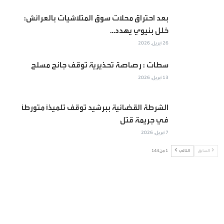
بعد احتراق محلات سوق المتلاشيات بالعرائش:
خلل بنيوي يهدد…
26 أبريل, 2026
سطات : رصاصة تحذيرية توقف جانح مسلح
13 أبريل, 2026
الشرطة القضائية ببرشيد توقف تلميذاً متورطاً
في جريمة قتل
7 أبريل, 2026
السابق
التالي
1 من 144