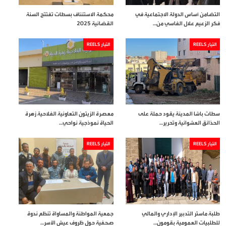
التضامن أساس الدولة الاجتماعية في
محكمة الاستئناف بسطات تفتتح السنة
فكر الزعيم علال الفاسي من…
القضائية 2025
التيار REELS
التيار REELS
سطات باشا المدينة يقود حملة على
معصرة الزيتون التعاونية الفلاحية زهرة
الحذائق العشوائية وتحرير…
الحياة نموذجية نواحي…
التيار REELS
التيار REELS
طلبة ماستر التدبير الإداري والمالي
جمعية المواطنة والمساواة تنظم ندوة
للطلبيات العمومية بقومون…
صحفية حول ظروف عيش الأسر…