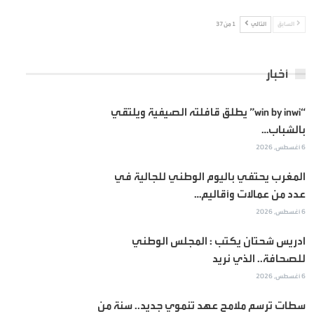
السابق
التالي
1 من 37
أخبار
“win by inwi” يطلق قافلته الصيفية ويلتقي
بالشباب…
6 أغسطس, 2026
المغرب يحتفي باليوم الوطني للجالية في
عدد من عمالات وأقاليم…
6 أغسطس, 2026
ادريس شحتان يكتب : المجلس الوطني
للصحافة.. الذي نريد
6 أغسطس, 2026
سطات ترسم ملامح عهد تنموي جديد.. سنة من