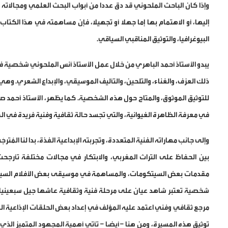
وإذا كان الباحث الملحوني قد دق عددا من أبواب البحث العلمي ومجالاته 
إليها، أو الاهتمام بها إما جهلا أو تجهيلا، فإن مساهمته في هذا الكت
البيوغرافيا، والتوثيق المناقبي السياقي.
يبدو الأستاذ أحمد الباهري من خلال عمل الأستاذ أنس الملحوني شخصية فن
ذلك العزف، والغناء، والتلحين، والتأليف الموسيقي، والإبداع الشعري. وهي م
للتوثيق الموثوق، والمتاح حول هذه الشخصية. كما يظهر، الأستاذ أحمد ص
في معرفة الظاهرة الغيوانية، والتي تجسد حالة ثقافية وفنية فريدة في ا
وإلى جانب مهاراته الفنية المتعددة، وتجربته الإبداعية الفذة، بدا لنا المُ
بين الحفاظ على التراث المغربي، والابتكار في مجالات مختلفة تأرجحت 
مقدمات بعض السيتكومات، والمساهمة في موسيقى بعض الأفلام السينمائ
شخصية تعتبر شاهد عيان على مرحلة فنية وثقافية عاشها جيل سبعينيات ا
مرجع ثقافي وفني اعتمد عليه المؤلف في إعداد بعض الحلقات الإذاعية الم
توثيق هذه المسيرة، ومن هنا – أيضا – تأتي أهمية المجهود المتميز الذي