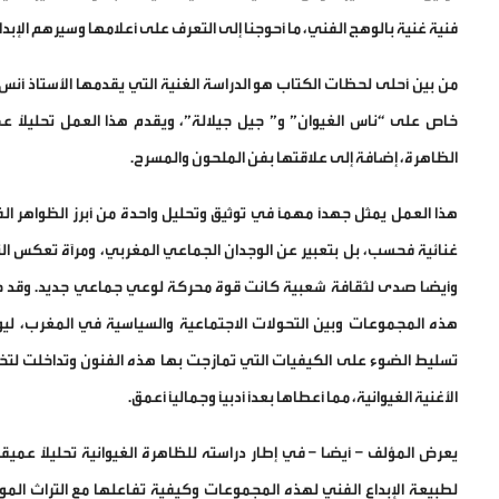
فنية غنية بالوهج الفني، ما أحوجنا إلى التعرف على أعلامها وسيرهم الإبدا
من بين أحلى لحظات الكتاب هو الدراسة الغنية التي يقدمها الأستاذ أنس
خاص على “ناس الغيوان” و” جيل جيلالة”، ويقدم هذا العمل تحليلاً عم
الظاهرة، إضافة إلى علاقتها بفن الملحون والمسرح.
هذا العمل يمثل جهدًا مهمًا في توثيق وتحليل واحدة من أبرز الظواهر ا
غنائية فحسب، بل بتعبير عن الوجدان الجماعي المغربي، ومرآة تعكس الت
وأيضا صدى لثقافة شعبية كانت قوة محركة لوعي جماعي جديد. وقد حرص
هذه المجموعات وبين التحولات الاجتماعية والسياسية في المغرب، ليو
تسليط الضوء على الكيفيات التي تمازجت بها هذه الفنون وتداخلت لتخل
الأغنية الغيوانية، مما أعطاها بعدًا أدبيًا وجماليًا أعمق.
يعرض المؤلف – أيضا – في إطار دراسته للظاهرة الغيوانية تحليلاً عميقً
لطبيعة الإبداع الفني لهذه المجموعات وكيفية تفاعلها مع التراث المو