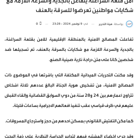
أمن قلعة السراغنة يتفاعل بالجدية والسرعة اللازمة مع
شكايات مواطنين تعرضوا للسرقة بالعنف
في
9 نوفمبر, 2024 - 23:28
0
بواسطة
هيئة التحرير
تفاعلت المصالح الأمنية بالمنطقة الإقليمية للأمن بقلعة السراغنة،
بالجدية والسرعة اللازمة مع شكايات بالسرقة بالعنف، تم تسجيلها ضد
شخصين كانا على متن دراجة نارية صينية الصنع.
وقد مكنت التحريات الميدانية المكثفة التي باشرتها في الموضوع ذات
المصالح الأمنية، من تشخيص هوية الجناة البالغ عددهم ثلاثة أشخاص
تتراوح أعمارهم بين 24 و28 سنة من دوي السوابق القضائية وإلقاء القبض
عليهم في ظرف قياسي عقب تنفيذ أفعالهم الاجرامية بساعات قليلة.
كما مكن التفتيش القانوني بمسكن أحدهم من حجز واسترجاع المسروقات.
وقد جرى اخضاع المشتبه فيهم لتدابير الحراسة النظرية على ذمة البحث