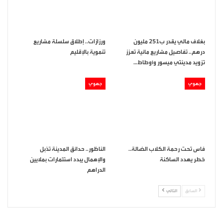
بغلاف مالي يقدر ب251 مليون
ورزازات.. إطلاق سلسلة مشاريع
درهم.. تفاصيل مشاريع مائية تعزز
تنموية بالإقليم
تزويد مدينتي ميسور وأوطاط…
جهوي
جهوي
فاس تحت رحمة الكلاب الضالة..
الناظور.. حدائق المدينة تذبل
خطر يهدد الساكنة
والإهمال يبدد استثمارات بملايين
الدراهم
السابق
التالي