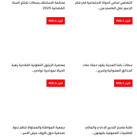
التضامن أساس الدولة الاجتماعية في فكر
محكمة الاستئناف بسطات تفتتح السنة
الزعيم علال الفاسي من…
القضائية 2025
التيار REELS
التيار REELS
سطات باشا المدينة يقود حملة على
معصرة الزيتون التعاونية الفلاحية زهرة
الحذائق العشوائية وتحرير…
الحياة نموذجية نواحي…
التيار REELS
التيار REELS
طلبة ماستر التدبير الإداري والمالي
جمعية المواطنة والمساواة تنظم ندوة
للطلبيات العمومية بقومون…
صحفية حول ظروف عيش الأسر…