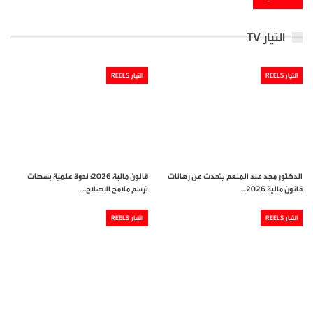
التيار TV
التيار REELS
التيار REELS
الدكتور مجد عبد المنعم يتحدث عن رهانات
قانون مالية 2026: ندوة علمية بسطات
قانون مالية 2026…
ترسم ملامح الإصلاح…
التيار REELS
التيار REELS