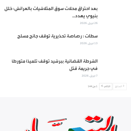
بعد احتراق محلات سوق المتلاشيات بالعرائش: خلل
بنيوي يهدد…
26 أبريل, 2026
سطات : رصاصة تحذيرية توقف جانح مسلح
13 أبريل, 2026
الشرطة القضائية ببرشيد توقف تلميذاً متورطاً
في جريمة قتل
7 أبريل, 2026
السابق
التالي
1 من 144