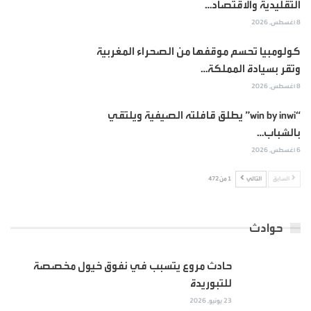
التقليدية والاقتصاد…
8 أغسطس, 2026
كولومبيا تحسم موقفها من الصحراء المغربية
وتقر بسيادة المملكة…
8 أغسطس, 2026
“win by inwi” يطلق قافلته الصيفية ويلتقي
بالشباب…
6 أغسطس, 2026
السابق
التالي
1 من 472
حوادث
حادث مروع يتسبب في نفوق خيول مخصصة
للتبوريدة
23 يونيو, 2026