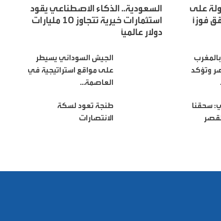
ولة على
السعودية.. الذكاء الاصطناعي يقود
 فوزاً
استثمارات خيرية تتجاوز 10 مليارات
دولار عالميًا
بالمغرب
الجيش السوداني يسيطر
صر وتؤكد
على مواقع استراتيجية في
العاصمة…
: سحقنا
طنجة تعود لسكة
لقصر
الانتصارات