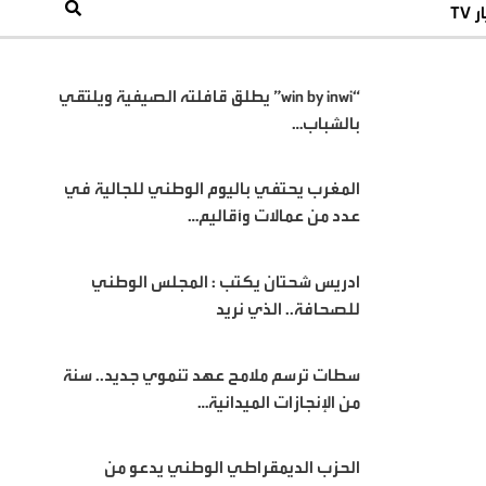
 TV
“win by inwi” يطلق قافلته الصيفية ويلتقي
بالشباب…
المغرب يحتفي باليوم الوطني للجالية في
عدد من عمالات وأقاليم…
ادريس شحتان يكتب : المجلس الوطني
للصحافة.. الذي نريد
سطات ترسم ملامح عهد تنموي جديد.. سنة
من الإنجازات الميدانية…
الحزب الديمقراطي الوطني يدعو من