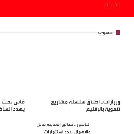
جهوي
ورزازات.. إطلاق سلسلة مشاريع
فاس تحت رح
تنموية بالإقليم
يهدد الساك
الناظور.. حدائق المدينة تذبل
والإهمال يبدد استثمارات