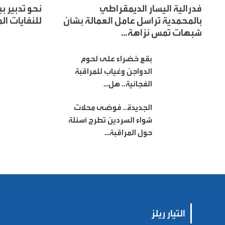
فدرالية اليسار الديمقراطي
نحو تدبير ب
بالمحمدية تراسل عامل العمالة بشأن
للنفايات ا
شبهات تمس نزاهة…
بقع خضراء على لحوم
الدواجن وغياب للمراقبة
الفجائية.. هل…
الجديدة.. فوضى محلات
شواء السردين تطرح أسئلة
حول المراقبة…
التيار ريلز