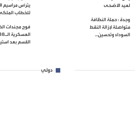
يترأس مراسيم ا
لعيد الأضحى
للخطاب الملك
وجدة : حملة النظافة
فوج مجندات الخ
متواصلة لإزالة النقط
السوداء وتحسين…
القسم بعد استي
دولي