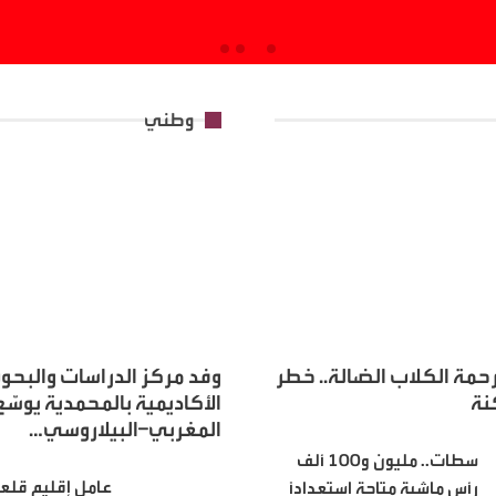
وطني
مة الكلاب الضالة.. خطر
وفد مركز الدراسات والبحو
نة
الأكاديمية بالمحمدية يوسّع
المغربي–البيلاروسي…
سطات.. مليون و100 ألف
عامل إقليم قلعة
رأس ماشية متاحة استعدادًا