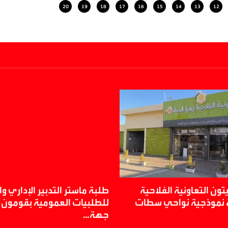
20
19
18
17
16
15
14
13
12
ون التعاونية الفلاحية
طلبة ماستر التدبير الإداري و
ة نموذجية نواحي سطات
للطلبيات العمومية بقومون بز
جهة…