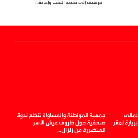
جرسيف إلى تجديد النخب وإعادة…
المالي
جمعية المواطنة والمساواة تنظم ندوة
سطا
يارة لمقر
صحفية حول ظروف عيش الأسر
يقو
المتضررة من زلزال…