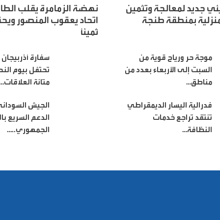
يئي جديد لمعالجة وتثمين
نهضة الزمامرة يقلب الطا
لمنزلية بمنطقة طنجة
اتحاد يعقوب المنصور ويحقق
ثميناً
موجة حر ورياح قوية من
سفارة أذربيجان 
السبت إلى الأربعاء بعدد من
تحتفل بيوم الن
مناطق…
متانة العلاقات…
فدرالية اليسار الديمقراطي
الجيش السوداني
تنتقد تراجع خدمات
الدعم السريع با
النظافة…
الجمهوري..…