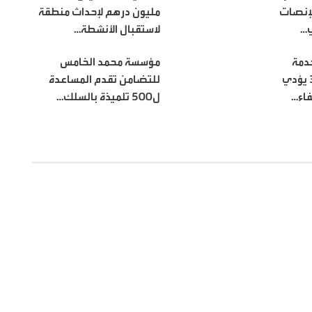
لإنصات
مليون درهم لإحداث منطقة
ي…
لاستقبال الأنشطة…
دمة
مؤسسة محمد الخامس
العسكرية الـ38 يؤدي
للتضامن تقدم المساعدة
فاء…
ل500 تلميذة بالسلك…