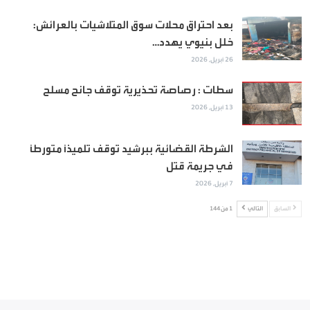
بعد احتراق محلات سوق المتلاشيات بالعرائش:
خلل بنيوي يهدد…
26 أبريل, 2026
سطات : رصاصة تحذيرية توقف جانح مسلح
13 أبريل, 2026
الشرطة القضائية ببرشيد توقف تلميذاً متورطاً
في جريمة قتل
7 أبريل, 2026
السابق
التالي
1 من 144