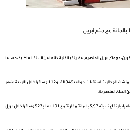
عا بنسبة 11,29 بالمائة في عدد المسافرين، مع متم أبريل المنصرم، مقارنة بالفترة ذاتها من السنة الماضية، حسبما
وأوضح المكتب، في حصيلته الأخيرة حول النقل الجوي التجاري، أن هذه المنشأة المطارية، استقبلت حوالي 349 ألفا و112 مسافرا خلال الأربعة أشهر
وخلال شهر أبريل وحده، استقبل مطار الناظور – العروي 107 ألفا و592 مسافرا، بارتفاع نسبته 5,97 بالمائة مقارنة مع 101 ألفا و527 مسافرا خلال أبريل