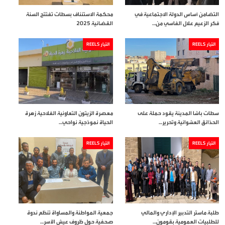
التضامن أساس الدولة الاجتماعية في
محكمة الاستئناف بسطات تفتتح السنة
فكر الزعيم علال الفاسي من…
القضائية 2025
التيار REELS
التيار REELS
سطات باشا المدينة يقود حملة على
معصرة الزيتون التعاونية الفلاحية زهرة
الحذائق العشوائية وتحرير…
الحياة نموذجية نواحي…
التيار REELS
التيار REELS
طلبة ماستر التدبير الإداري والمالي
جمعية المواطنة والمساواة تنظم ندوة
للطلبيات العمومية بقومون…
صحفية حول ظروف عيش الأسر…