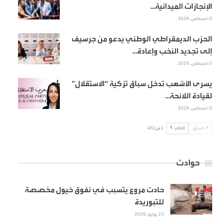
الإنجازات الميدانية…
5 أغسطس, 2026
الحزب الديمقراطي الوطني يدعو من جرسيف
إلى تجديد النخب وإعادة…
5 أغسطس, 2026
يسرى الأشهب تدخل سباق تزكية “الاستقلال”
لقيادة اللائحة…
5 أغسطس, 2026
السابق
التالي
1 من 472
حوادث
حادث مروع يتسبب في نفوق خيول مخصصة
للتبوريدة
23 يونيو, 2026