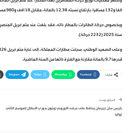
ألفا و132 مسافرا، بارتفاع نسبته 12,38 بالمائة، مقابل 18 آلاف و980 مسافرا على مستوى الرحلات الداخلية، بانخفاض قدره 4,83 بالمائة.
سنة 2025 (2232 حركة).
قدرها 9,7 بالمائة مقارنة مع الفترة ذاتها من السنة الماضية.
Telegram
Twitter
WhatsApp
Facebook
شارك
السابق بوست
باريس سان جيرمان يحافظ على عرشه الأوروبي ويتوج بدوري الأبطال للموسم الثاني
توالياً