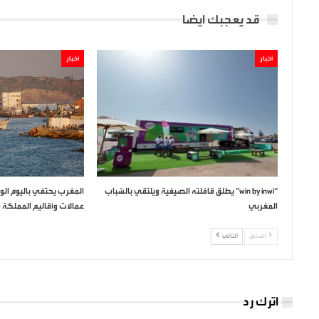
قد يعجبك ايضا
أخبار
أخبار
“win by inwi” يطلق قافلته الصيفية ويلتقي بالشباب
المغرب يحتفي باليوم ال
المغربي
عمالات وأقاليم المملكة في 10 غشت ا
السابق
التالي
اترك رد