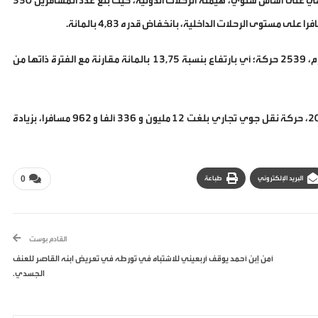
وتظهر معطيات توزيع حركة المسافرين بهذا المطار، عند متم أبريل الماضي على أساس سنوي، هيمنة الرحلات الدولية، حيث بلغ عدد المسافرين 330
وبخصوص حركة الطائرات بالمطار ذاته، فقد بلغت عند متم أبريل المنصرم، 2539 حركة؛ أي بارتفاع بنسبة 13,75 بالمائة مقارنة مع الفترة ذاتها من
وعلى الصعيد الوطني، سجلت مطارات المملكة، إلى غاية متم أبريل 2026، حركة نقل جوي تجاري بلغت 12 مليون و 336 ألفا و 962 مسافرا، بزيادة
البريد الإلكتروني
طباعة
0
القادم بوست
أمن إبن أحمد يوقف أربعيني للاشتباه في تورطه في تعريض ابنه القاصر للعنف
الجسدي.