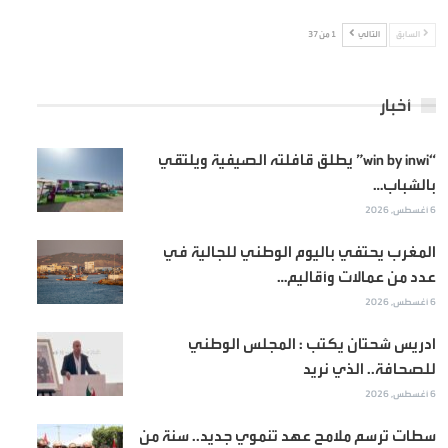
السابق
التالي
1 من 37
أخبار
“win by inwi” يطلق قافلته الصيفية ويلتقي
بالشباب…
6 أغسطس, 2026
المغرب يحتفي باليوم الوطني للجالية في
عدد من عمالات وأقاليم…
6 أغسطس, 2026
ادريس شحتان يكتب : المجلس الوطني
للصحافة.. الذي نريد
6 أغسطس, 2026
سطات ترسم ملامح عهد تنموي جديد.. سنة من