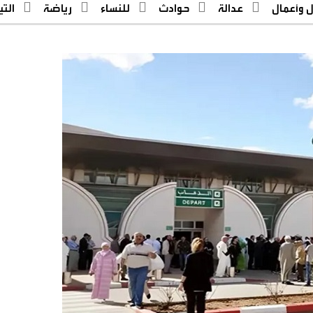
ل وأعمال
عدالة
حوادث
للنساء
رياضة
التيار