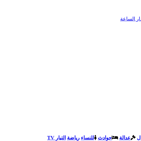
ل
عدالة
حوادث
للنساء
رياضة
التيار TV