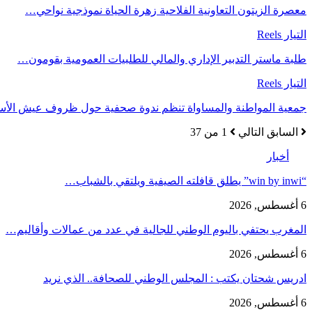
معصرة الزيتون التعاونية الفلاحية زهرة الحياة نموذجية نواحي…
التيار Reels
طلبة ماستر التدبير الإداري والمالي للطلبيات العمومية بقومون…
التيار Reels
جمعية المواطنة والمساواة تنظم ندوة صحفية حول ظروف عيش الأ
السابق
التالي
1 من 37
أخبار
“win by inwi” يطلق قافلته الصيفية ويلتقي بالشباب…
6 أغسطس, 2026
المغرب يحتفي باليوم الوطني للجالية في عدد من عمالات وأقاليم…
6 أغسطس, 2026
ادريس شحتان يكتب : المجلس الوطني للصحافة.. الذي نريد
6 أغسطس, 2026