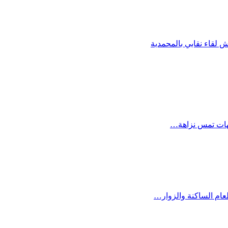
 لقاء نقابي بالمحمدية
بهات تمس نزاهة…
عام الساكنة والزوار…