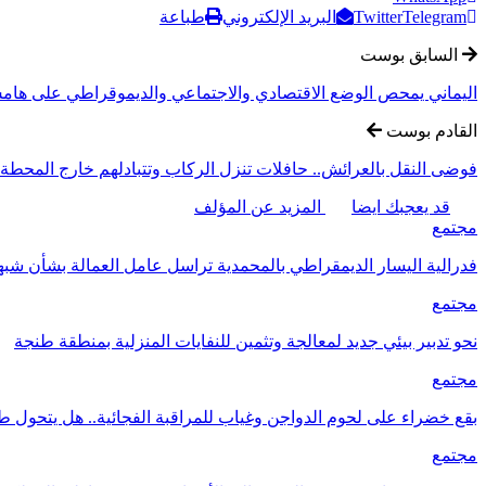
Telegram
Twitter
البريد الإلكتروني
طباعة
السابق بوست
اليماني يمحص الوضع الاقتصادي والاجتماعي والديموقراطي على هامش
القادم بوست
فوضى النقل بالعرائش.. حافلات تنزل الركاب وتتبادلهم خارج المحطة
قد يعجبك ايضا
المزيد عن المؤلف
مجتمع
فدرالية اليسار الديمقراطي بالمحمدية تراسل عامل العمالة بشأن ش
مجتمع
نحو تدبير بيئي جديد لمعالجة وتثمين للنفايات المنزلية بمنطقة طنجة
مجتمع
بقع خضراء على لحوم الدواجن وغياب للمراقبة الفجائية.. هل يتحول ط
مجتمع