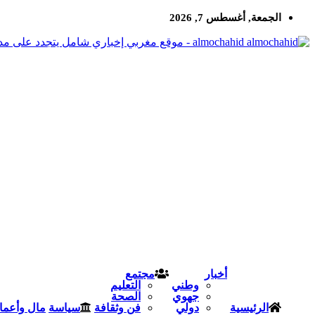
الجمعة, أغسطس 7, 2026
almochahid - موقع مغربي إخباري شامل يتجدد على مدار الساعة
أخبار
مجتمع
وطني
التعليم
جهوي
الصحة
الرئيسية
دولي
فن وثقافة
سياسة
مال وأعما