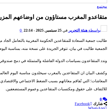
مجتمع
متقاعدو المغرب مستاؤون من اوضاعهم المزري
بواسطة
هيئة التحرير
في
25 سبتمبر, 2025 - 22:14
0
طالبت جمعية السعادة للمتقاعدين الحكومة المغربية بالتعامل الجاد مع
الجمعية طالبت في بيان، تتوفر الجريدة على نسخة منه، بمناسبة اليو
وندد المتقاعدون بسياسات الدولة الفاشلة والمتمثلة في دمج صندوقي CNOPS و CNSS، وتخريب صناديق التقاعد وتحميل المواطنين تبعات ذل
وكشف البيان ان المتقاعدين بالمغرب سيخلدون مناسبة اليوم العالم
المعاشات؛ التي تُفاقم معاناتهم بسبب الضغط الاجتماعي والاقتصادي غ
للالتفاف على حقوق ومكتسبات المتقاعدين وعموم المستضعفين.
0
شارك
Facebook
WhatsApp