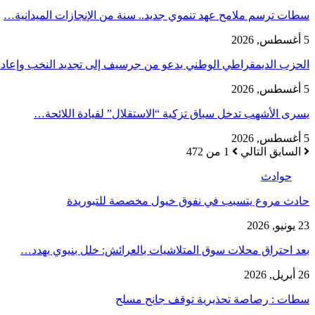
سطات ترسم ملامح عهد تنموي جديد.. سنة من الإنجازات الميدانية…
5 أغسطس, 2026
الحزب الديمقراطي الوطني يدعو من جرسيف إلى تجديد النخب وإعا
5 أغسطس, 2026
يسرى الأشهب تدخل سباق تزكية “الاستقلال” لقيادة اللائحة…
5 أغسطس, 2026
السابق
التالي
1 من 472
حوادث
حادث مروع يتسبب في نفوق خيول مخصصة للتبوريدة
23 يونيو, 2026
بعد احتراق محلات سوق المتلاشيات بالعرائش: خلل بنيوي يهدد…
26 أبريل, 2026
سطات : رصاصة تحذيرية توقف جانح مسلح