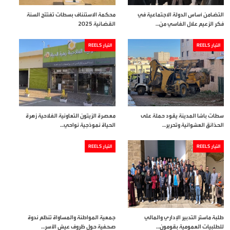
التضامن أساس الدولة الاجتماعية في
محكمة الاستئناف بسطات تفتتح السنة
فكر الزعيم علال الفاسي من…
القضائية 2025
التيار REELS
التيار REELS
سطات باشا المدينة يقود حملة على
معصرة الزيتون التعاونية الفلاحية زهرة
الحذائق العشوائية وتحرير…
الحياة نموذجية نواحي…
التيار REELS
التيار REELS
طلبة ماستر التدبير الإداري والمالي
جمعية المواطنة والمساواة تنظم ندوة
للطلبيات العمومية بقومون…
صحفية حول ظروف عيش الأسر…