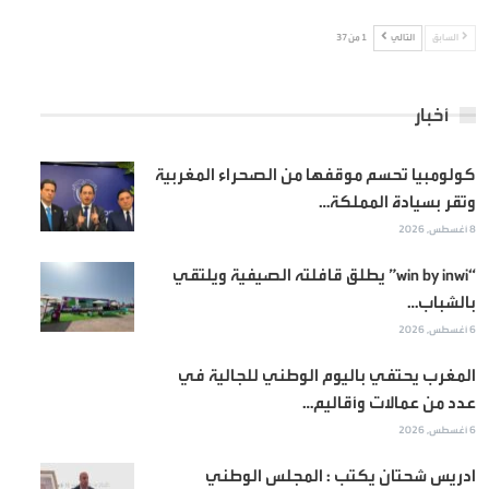
السابق
التالي
1 من 37
أخبار
كولومبيا تحسم موقفها من الصحراء المغربية
وتقر بسيادة المملكة…
8 أغسطس, 2026
“win by inwi” يطلق قافلته الصيفية ويلتقي
بالشباب…
6 أغسطس, 2026
المغرب يحتفي باليوم الوطني للجالية في
عدد من عمالات وأقاليم…
6 أغسطس, 2026
ادريس شحتان يكتب : المجلس الوطني