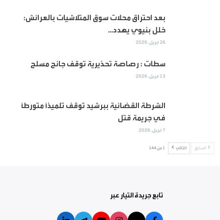
بعد احتراق محلات سوق المتلاشيات بالعرائش:
خلل بنيوي يهدد…
26 أبريل, 2026
سطات : رصاصة تحذيرية توقف جانح مسلح
13 أبريل, 2026
الشرطة القضائية ببرشيد توقف تلميذاً متورطاً
في جريمة قتل
7 أبريل, 2026
السابق
التالي
1 من 144
تابع جريدة التيار عبر