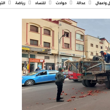
ل وأعمال
عدالة
حوادث
للنساء
رياضة
التيار