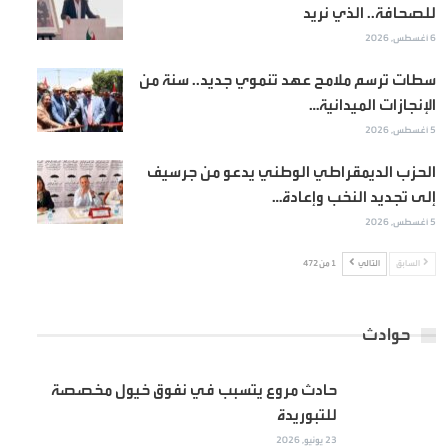
للصحافة.. الذي نريد
6 أغسطس, 2026
سطات ترسم ملامح عهد تنموي جديد.. سنة من
الإنجازات الميدانية…
5 أغسطس, 2026
الحزب الديمقراطي الوطني يدعو من جرسيف
إلى تجديد النخب وإعادة…
5 أغسطس, 2026
السابق
التالي
1 من 472
حوادث
حادث مروع يتسبب في نفوق خيول مخصصة
للتبوريدة
23 يونيو, 2026