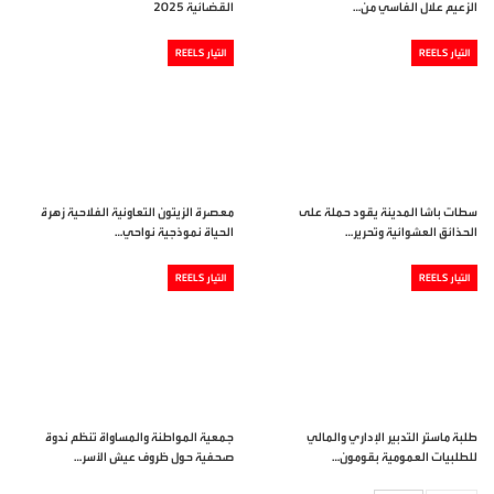
الزعيم علال الفاسي من…
القضائية 2025
التيار REELS
التيار REELS
سطات باشا المدينة يقود حملة على
معصرة الزيتون التعاونية الفلاحية زهرة
الحذائق العشوائية وتحرير…
الحياة نموذجية نواحي…
التيار REELS
التيار REELS
طلبة ماستر التدبير الإداري والمالي
جمعية المواطنة والمساواة تنظم ندوة
للطلبيات العمومية بقومون…
صحفية حول ظروف عيش الأسر…