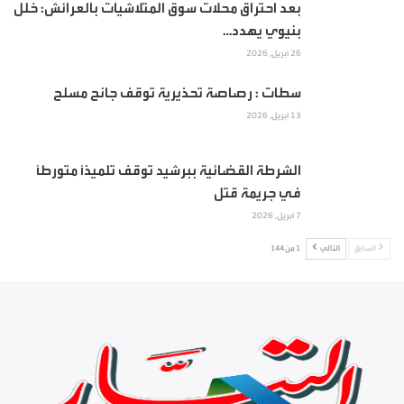
بعد احتراق محلات سوق المتلاشيات بالعرائش: خلل
بنيوي يهدد…
26 أبريل, 2026
سطات : رصاصة تحذيرية توقف جانح مسلح
13 أبريل, 2026
الشرطة القضائية ببرشيد توقف تلميذاً متورطاً
في جريمة قتل
7 أبريل, 2026
السابق
التالي
1 من 144