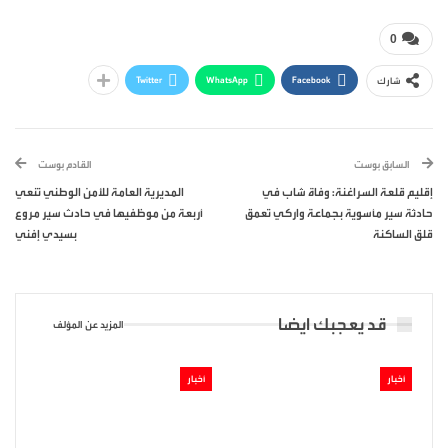
0
Twitter
WhatsApp
Facebook
شارك
السابق بوست
القادم بوست
إقليم قلعة السراغنة: وفاة شاب في
المديرية العامة للأمن الوطني تنعي
حادثة سير مأسوية بجماعة واركي تعمق
أربعة من موظفيها في حادث سير مروع
قلق الساكنة
بسيدي إفني
قد يعجبك ايضا
المزيد عن المؤلف
أخبار
أخبار