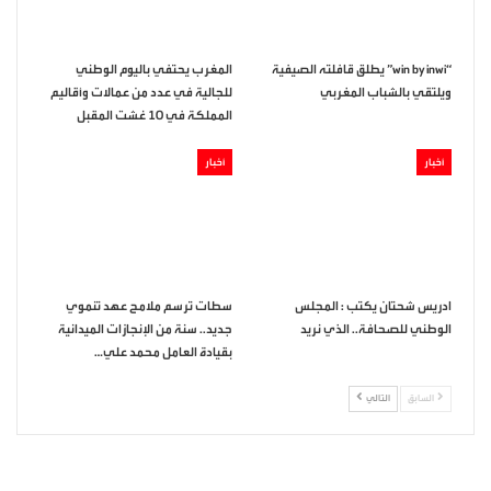
“win by inwi” يطلق قافلته الصيفية
المغرب يحتفي باليوم الوطني
ويلتقي بالشباب المغربي
للجالية في عدد من عمالات وأقاليم
المملكة في 10 غشت المقبل
أخبار
أخبار
ادريس شحتان يكتب : المجلس
سطات ترسم ملامح عهد تنموي
الوطني للصحافة.. الذي نريد
جديد.. سنة من الإنجازات الميدانية
بقيادة العامل محمد علي…
السابق
التالي