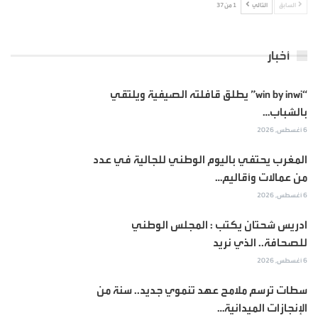
السابق
التالي
1 من 37
أخبار
“win by inwi” يطلق قافلته الصيفية ويلتقي
بالشباب…
6 أغسطس, 2026
المغرب يحتفي باليوم الوطني للجالية في عدد
من عمالات وأقاليم…
6 أغسطس, 2026
ادريس شحتان يكتب : المجلس الوطني
للصحافة.. الذي نريد
6 أغسطس, 2026
سطات ترسم ملامح عهد تنموي جديد.. سنة من
الإنجازات الميدانية…