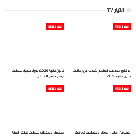
التيار TV
التيار REELS
التيار REELS
الدكتور مجد عبد المنعم يتحدث عن رهانات
قانون مالية 2026: ندوة علمية بسطات
قانون مالية 2026…
ترسم ملامح الإصلاح…
التيار REELS
التيار REELS
التضامن أساس الدولة الاجتماعية في فكر
محكمة الاستئناف بسطات تفتتح السنة