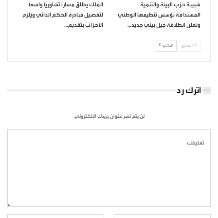
شبيبة حزب البيئة والتنمية
الملك يطلق مساراً تشاورياً واسعاً
المستدامة تؤسس تنظيمها الوطني
لتفصيل مبادرة الحكم الذاتي ويُلزم
وتعلن انطلاقة جيل بيئي جديد…
الأحزاب بتقديم…
السابق
التالي
اترك رد
لن يتم نشر عنوان بريدك الإلكتروني.