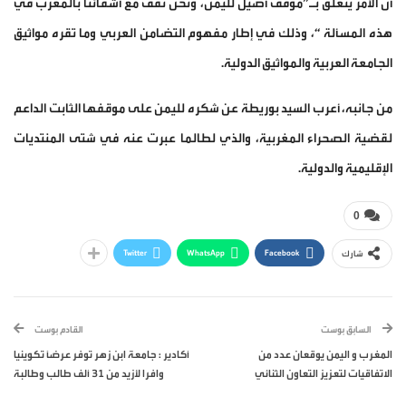
أن الأمر يتعلق بـ”موقف أصيل لليمن، ونحن نقف مع أشقائنا بالمغرب في
هذه المسألة “، وذلك في إطار مفهوم التضامن العربي وما تقره مواثيق
الجامعة العربية والمواثيق الدولية.
من جانبه، أعرب السيد بوريطة عن شكره لليمن على موقفها الثابت الداعم
لقضية الصحراء المغربية، والذي لطالما عبرت عنه في شتى المنتديات
الإقليمية والدولية.
0
Twitter
WhatsApp
Facebook
شارك
السابق بوست
القادم بوست
المغرب و اليمن يوقعان عدد من
أكادير : جامعة ابن زهر توفر عرضاً تكوينيا
الاتفاقيات لتعزيز التعاون الثنائي
وافرا لأزيد من 31 ألف طالب وطالبة