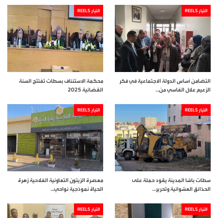
التيار REELS
التيار REELS
التضامن أساس الدولة الاجتماعية في فكر
محكمة الاستئناف بسطات تفتتح السنة
الزعيم علال الفاسي من…
القضائية 2025
التيار REELS
التيار REELS
سطات باشا المدينة يقود حملة على
معصرة الزيتون التعاونية الفلاحية زهرة
الحذائق العشوائية وتحرير…
الحياة نموذجية نواحي…
التيار REELS
التيار REELS