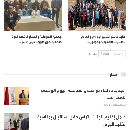
طلبة ماستر التدبير الإداري والمالي
جمعية المواطنة والمساواة تنظم ندوة
للطلبيات العمومية بقومون…
صحفية حول ظروف عيش الأسر…
السابق
التالي
1 من 37
أخبار
الجديدة : لقاء تواصلي بمناسبة اليوم الوطني
للمغاربة…
10 أغسطس, 2026
عامل إقليم تاونات يترأس حفل استقبال بمناسبة
تخليد اليوم…