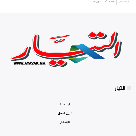
السابق
التالي
1 من 144
التيار
الرئيسية
فريق العمل
للإشهار