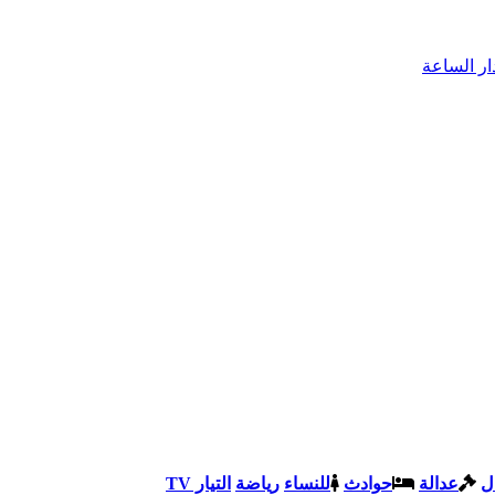
ل
عدالة
حوادث
للنساء
رياضة
التيار TV