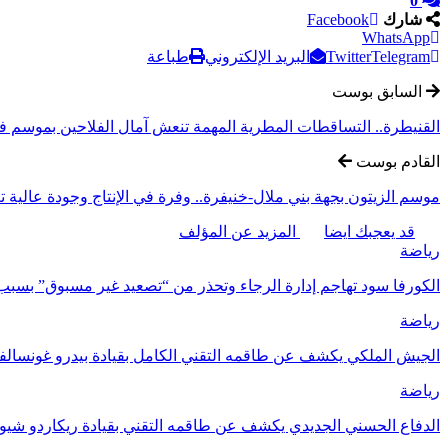
0
شارك
Facebook
WhatsApp
Telegram
Twitter
البريد الإلكتروني
طباعة
السابق بوست
القنيطرة.. التساقطات المطرية المهمة تنعش آمال الفلاحين بموسم ف
القادم بوست
موسم الزيتون بجهة بني ملال-خنيفرة.. وفرة في الإنتاج وجودة عالية 
قد يعجبك ايضا
المزيد عن المؤلف
رياضة
الكورفا سود تهاجم إدارة الرجاء وتحذر من “تصعيد غير مسبوق” بسبب ت
رياضة
الجيش الملكي يكشف عن طاقمه التقني الكامل بقيادة بيدرو غونسال
رياضة
الدفاع الحسني الجديدي يكشف عن طاقمه التقني بقيادة ريكاردو شيو ا