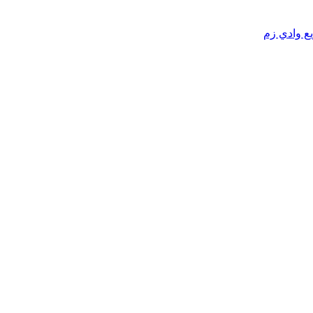
يع وادي زم