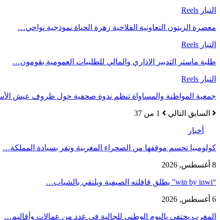
التيار Reels
معصرة الزيتون التعاونية الفلاحية زهرة الحياة نموذجية نواحي…
التيار Reels
طلبة ماستر التدبير الإداري والمالي للطلبيات العمومية بقومون…
التيار Reels
جمعية المواطنة والمساواة تنظم ندوة صحفية حول ظروف عيش الأ
السابق
التالي
1 من 37
أخبار
كولومبيا تحسم موقفها من الصحراء المغربية وتقر بسيادة المملكة…
8 أغسطس, 2026
“win by inwi” يطلق قافلته الصيفية ويلتقي بالشباب…
6 أغسطس, 2026
المغرب يحتفي باليوم الوطني للجالية في عدد من عمالات وأقاليم…