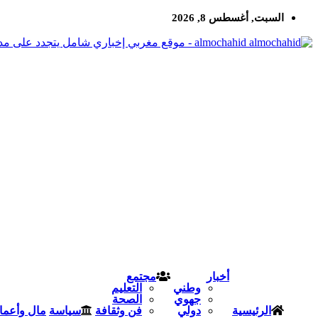
السبت, أغسطس 8, 2026
almochahid - موقع مغربي إخباري شامل يتجدد على مدار الساعة
أخبار
مجتمع
وطني
التعليم
جهوي
الصحة
الرئيسية
دولي
فن وثقافة
سياسة
مال وأعما