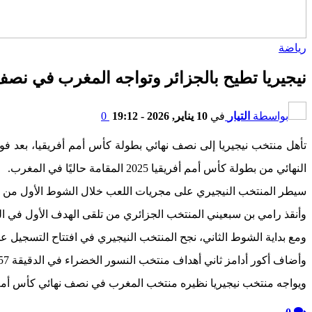
رياضة
نيجيريا تطيح بالجزائر وتواجه المغرب في نصف 
بواسطة
التيار
في
10 يناير, 2026 - 19:12
0
تأهل منتخب نيجيريا إلى نصف نهائي بطولة كأس أمم أفريقيا، بعد ف
النهائي من بطولة كأس أمم أفريقيا 2025 المقامة حاليًا في المغرب.
سيطر المنتخب النيجيري على مجريات اللعب خلال الشوط الأول من ال
وأنقذ رامي بن سبعيني المنتخب الجزائري من تلقى الهدف الأول في الدقيقة 29 من عمر المباراة، بعدما شتت الكرة من على
ومع بداية الشوط الثاني، نجح المنتخب النيجيري في افتتاح التسجيل عن طريق نجمه ف
وأضاف أكور أدامز ثاني أهداف منتخب النسور الخضراء في الدقيقة 57 بعد تلقيه تمريرة من أوسيمين، انفرد على أثرها بالمرمى ونجح في مراوغة لوكا زيدان حارس المنتخب الجزائري.
ويواجه منتخب نيجيريا نظيره منتخب المغرب في نصف نهائي كأس أمم أفريق