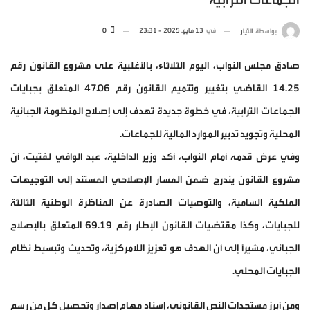
الجماعات الترابية
في
13 مايو, 2025 - 23:31
0
بواسطة
التيار
صادق مجلس النواب، اليوم الثلاثاء، بالأغلبية على مشروع القانون رقم
14.25 القاضي بتغيير وتتميم القانون رقم 47.06 المتعلق بجبايات
الجماعات الترابية، في خطوة جديدة تهدف إلى إصلاح المنظومة الجبائية
المحلية وتجويد تدبير الموارد المالية للجماعات.
وفي عرض قدمه أمام النواب، أكد وزير الداخلية، عبد الوافي لفتيت، أن
مشروع القانون يندرج ضمن المسار الإصلاحي المستند إلى التوجيهات
الملكية السامية، والتوصيات الصادرة عن المناظرة الوطنية الثالثة
للجبايات، وكذا مقتضيات القانون الإطار رقم 69.19 المتعلق بالإصلاح
الجبائي، مشيرًا إلى أن الهدف هو تعزيز اللامركزية، وتحديث وتبسيط نظام
الجبايات المحلي.
ومن أبرز مستجدات النص القانوني، إسناد مهام إصدار وتحصيل كل من رسم