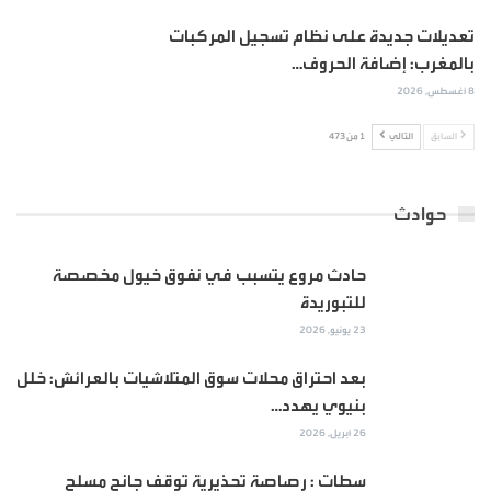
تعديلات جديدة على نظام تسجيل المركبات
بالمغرب: إضافة الحروف…
8 أغسطس, 2026
السابق
التالي
1 من 473
حوادث
حادث مروع يتسبب في نفوق خيول مخصصة
للتبوريدة
23 يونيو, 2026
بعد احتراق محلات سوق المتلاشيات بالعرائش: خلل
بنيوي يهدد…
26 أبريل, 2026
سطات : رصاصة تحذيرية توقف جانح مسلح