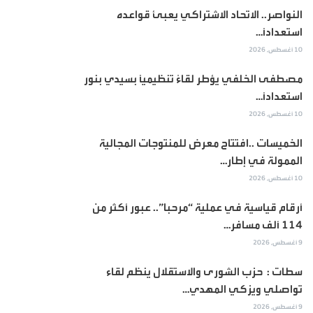
النواصر.. الاتحاد الاشتراكي يعبئ قواعده
استعداداً…
10 أغسطس, 2026
مصطفى الخلفي يؤطر لقاءً تنظيمياً بسيدي بنور
استعداداً…
10 أغسطس, 2026
الخميسات ..افتتاح معرض للمنتوجات المجالية
الممولة في إطار…
10 أغسطس, 2026
أرقام قياسية في عملية “مرحبا”.. عبور أكثر من
114 ألف مسافر…
9 أغسطس, 2026
سطات : حزب الشورى والاستقلال ينظم لقاء
تواصلي ويزكي المهدي…
9 أغسطس, 2026