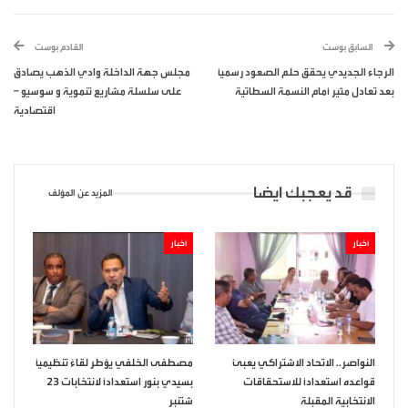
السابق بوست
القادم بوست
الرجاء الجديدي يحقق حلم الصعود رسمياً
مجلس جهة الداخلة وادي الذهب يصادق
بعد تعادل مثير أمام النسمة السطاتية
على سلسلة مشاريع تنموية و سوسيو –
اقتصادية
قد يعجبك ايضا
المزيد عن المؤلف
أخبار
أخبار
النواصر.. الاتحاد الاشتراكي يعبئ
مصطفى الخلفي يؤطر لقاءً تنظيمياً
قواعده استعداداً للاستحقاقات
بسيدي بنور استعداداً لانتخابات 23
الانتخابية المقبلة
شتنبر