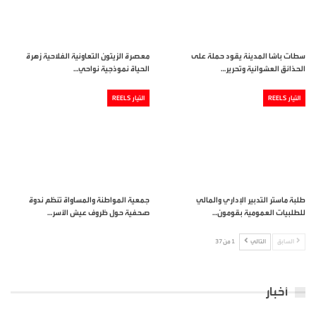
سطات باشا المدينة يقود حملة على
معصرة الزيتون التعاونية الفلاحية زهرة
الحذائق العشوائية وتحرير…
الحياة نموذجية نواحي…
التيار REELS
التيار REELS
طلبة ماستر التدبير الإداري والمالي
جمعية المواطنة والمساواة تنظم ندوة
للطلبيات العمومية بقومون…
صحفية حول ظروف عيش الأسر…
السابق
التالي
1 من 37
أخبار