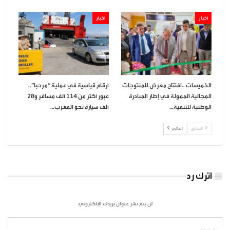
أخبار
أخبار
الخميسات ..افتتاح معرض للمنتوجات
أرقام قياسية في عملية “مرحبا”..
المجالية الممولة في إطار المبادرة
عبور أكثر من 114 ألف مسافر و28
الوطنية للتنمية…
ألف سيارة نحو المغرب…
السابق
التالي
اترك رد
لن يتم نشر عنوان بريدك الإلكتروني.