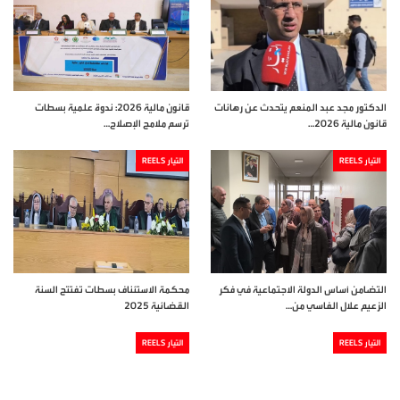
الدكتور مجد عبد المنعم يتحدث عن رهانات
قانون مالية 2026: ندوة علمية بسطات
قانون مالية 2026…
ترسم ملامح الإصلاح…
التيار REELS
التيار REELS
التضامن أساس الدولة الاجتماعية في فكر
محكمة الاستئناف بسطات تفتتح السنة
الزعيم علال الفاسي من…
القضائية 2025
التيار REELS
التيار REELS