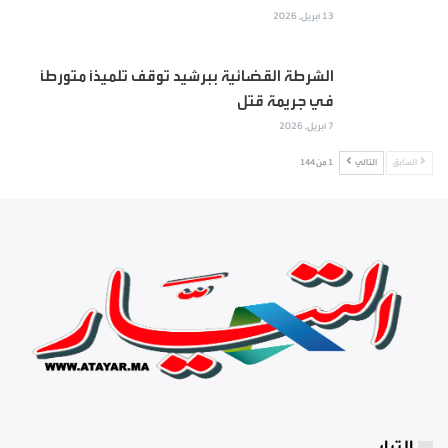
13 أبريل, 2026
الشرطة القضائية ببرشيد توقف تلميذاً متورطاً
في جريمة قتل
7 أبريل, 2026
السابق
التالي
1 من 144
التيار